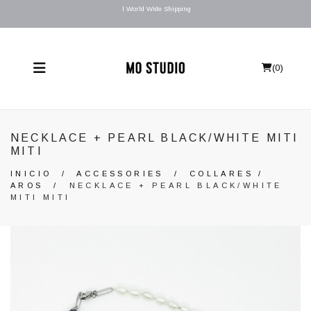
l World Wide Shipping
(
0
)
NECKLACE + PEARL BLACK/WHITE MITI
MITI
INICIO
/
ACCESSORIES
/
COLLARES /
AROS
/
NECKLACE + PEARL BLACK/WHITE
MITI MITI