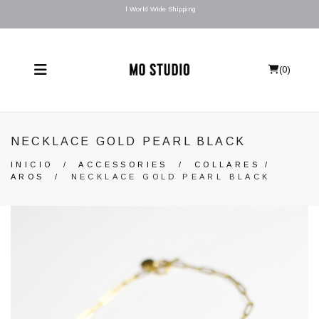
l World Wide Shipping
(
0
)
NECKLACE GOLD PEARL BLACK
INICIO
/
ACCESSORIES
/
COLLARES /
AROS
/
NECKLACE GOLD PEARL BLACK