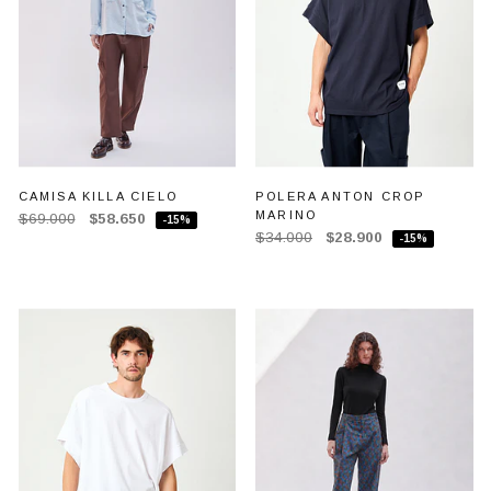
CAMISA KILLA CIELO
POLERA ANTON CROP
MARINO
$69.000
$58.650
-15%
$34.000
$28.900
-15%