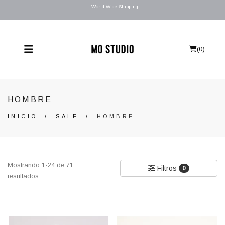
l World Wide Shipping
(
0
)
HOMBRE
INICIO
/
SALE
/
HOMBRE
Mostrando 1-24 de 71
Filtros
0
resultados