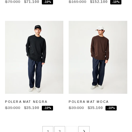
$79.000
$71.100
$169.000
$152.100
-10%
-10%
POLERA MAT NEGRA
POLERA MAT MOCA
$39.000
$35.100
$39.000
$35.100
-10%
-10%
1
2
...