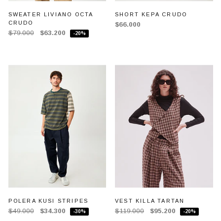
SWEATER LIVIANO OCTA
SHORT KEPA CRUDO
CRUDO
$66.000
$79.000
$63.200
-20%
POLERA KUSI STRIPES
VEST KILLA TARTAN
$49.000
$34.300
$119.000
$95.200
-30%
-20%