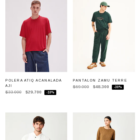
POLERA ATIQ ACANALADA
PANTALON ZAMU TERRE
AJI
$69.000
$48.300
-30%
$33.000
$29.700
-10%