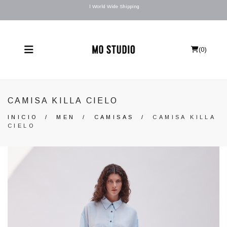
l World Wide Shipping
(
0
)
CAMISA KILLA CIELO
INICIO
/
MEN
/
CAMISAS
/
CAMISA KILLA
CIELO