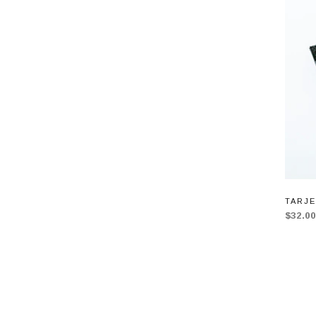
TARJ
$32.0