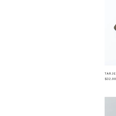
TARJ
$32.0