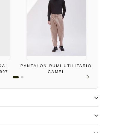
SAL
PANTALON RUMI UTILITARIO
CINTURON M
997
CAMEL