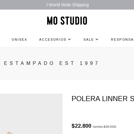
l World Wide Shipping
UNISEX
ACCESORIOS
SALE
RESPONSA
L ESTAMPADO EST 1997
POLERA LINNER S
$22.800
(antes
$38.000
)