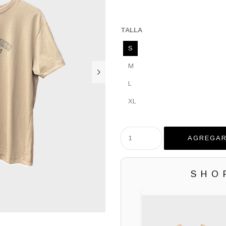
TALLA
S
M
L
XL
SHO