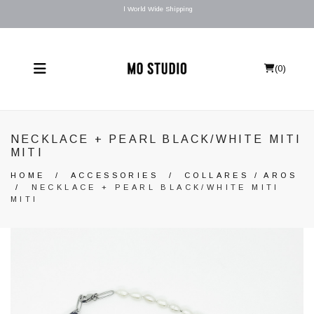
l World Wide Shipping
(
0
)
NECKLACE + PEARL BLACK/WHITE MITI
MITI
HOME
/
ACCESSORIES
/
COLLARES / AROS
/
NECKLACE + PEARL BLACK/WHITE MITI
MITI