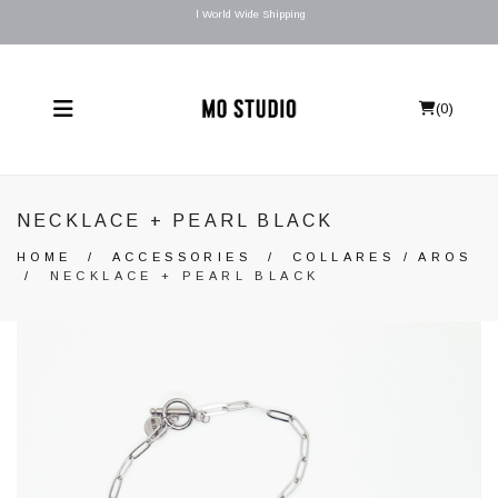
l World Wide Shipping
(
0
)
NECKLACE + PEARL BLACK
HOME
/
ACCESSORIES
/
COLLARES / AROS
/
NECKLACE + PEARL BLACK