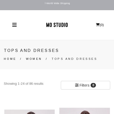
l World Wide Shipping
(
0
)
TOPS AND DRESSES
HOME
/
WOMEN
/
TOPS AND DRESSES
Showing 1-24 of 86 results
Filters
0