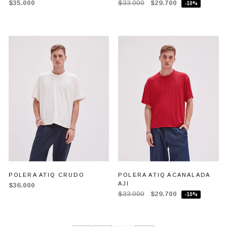
$35.000
$33.000
$29.700
-10%
POLERA ATIQ CRUDO
POLERA ATIQ ACANALADA
AJI
$36.000
$33.000
$29.700
-10%