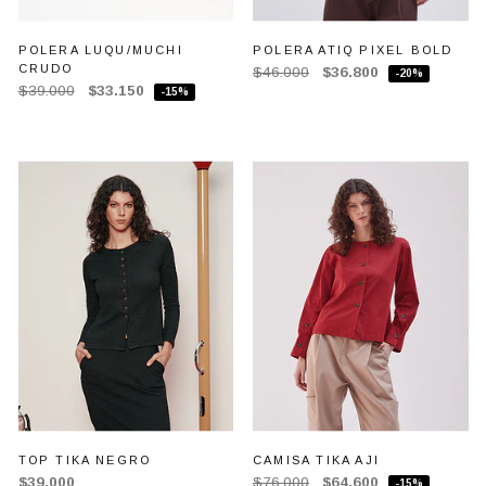
POLERA LUQU/MUCHI
POLERA ATIQ PIXEL BOLD
CRUDO
$46.000
$36.800
-20%
$39.000
$33.150
-15%
TOP TIKA NEGRO
CAMISA TIKA AJI
$39.000
$76.000
$64.600
-15%