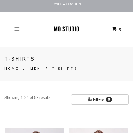
l World Wide Shipping
(
0
)
T-SHIRTS
HOME
/
MEN
/
T-SHIRTS
Showing 1-24 of 58 results
Filters
0