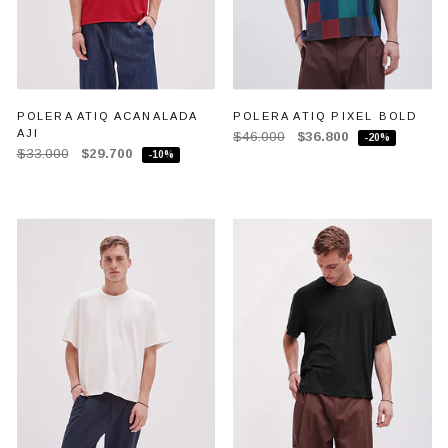
POLERA ATIQ ACANALADA
POLERA ATIQ PIXEL BOLD
AJI
$46.000
$36.800
-20%
$33.000
$29.700
-10%