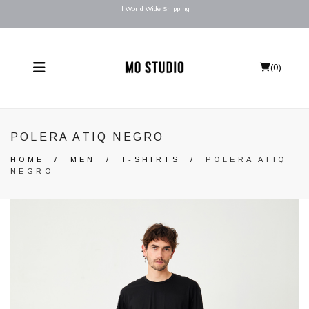
l World Wide Shipping
(
0
)
POLERA ATIQ NEGRO
HOME
/
MEN
/
T-SHIRTS
/
POLERA ATIQ
NEGRO