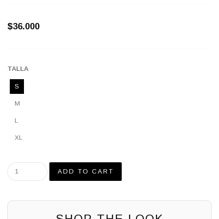
$36.000
TALLA
S
M
L
XL
SHOP THE LOOK