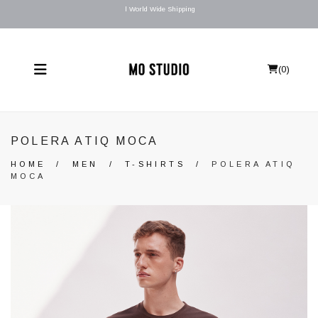
l World Wide Shipping
(
0
)
POLERA ATIQ MOCA
HOME
/
MEN
/
T-SHIRTS
/
POLERA ATIQ
MOCA