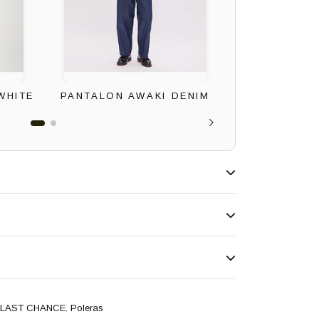
WHITE
PANTALON AWAKI DENIM
CINTURO
MIEL/
LAST CHANCE
,
Poleras