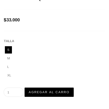
$33.000
TALLA
S
M
L
XL