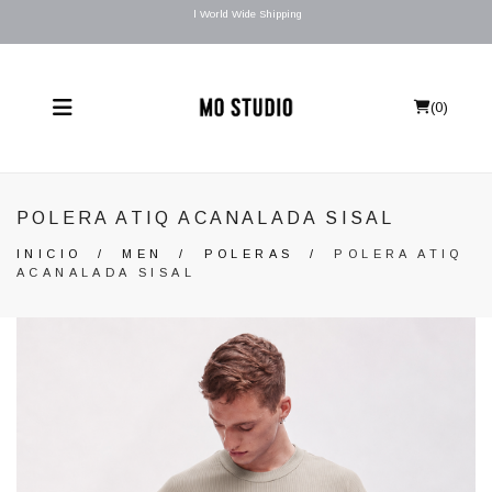
l World Wide Shipping
(
0
)
POLERA ATIQ ACANALADA SISAL
INICIO
/
MEN
/
POLERAS
/
POLERA ATIQ
ACANALADA SISAL