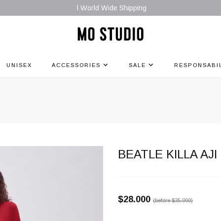
l World Wide Shipping
UNISEX
ACCESSORIES
SALE
RESPONSABI
BEATLE KILLA AJI
$28.000
(before
$35.000
)