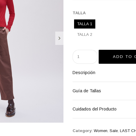
TALLA
TALLA 1
TALLA 2
Descripción
Guía de Tallas
Cuidados del Producto
Category:
Women
,
Sale
,
LAST C