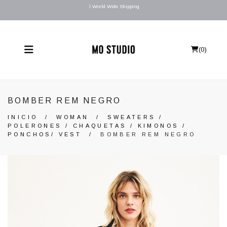
l World Wide Shipping
(
0
)
BOMBER REM NEGRO
INICIO
/
WOMAN
/
SWEATERS /
POLERONES / CHAQUETAS / KIMONOS /
PONCHOS/ VEST
/
BOMBER REM NEGRO