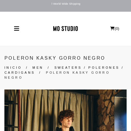
l World Wide Shipping
(
0
)
POLERON KASKY GORRO NEGRO
INICIO
/
MEN
/
SWEATERS / POLERONES /
CARDIGANS
/
POLERON KASKY GORRO
NEGRO