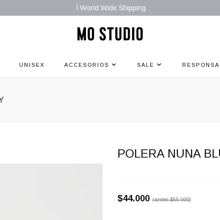
l World Wide Shipping
UNISEX
ACCESORIOS
SALE
RESPONSA
Y
POLERA NUNA B
$44.000
(antes
$55.000
)