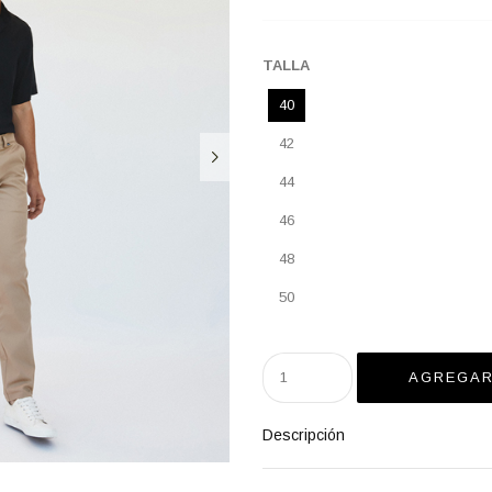
TALLA
40
42
44
46
48
50
Descripción