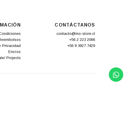
RMACIÓN
CONTÁCTANOS
Condiciones
contacto@mo-store.cl
 Reembolsos
+56 2 223 2066
e Privacidad
+56 9 3927 7429
Envíos
le/ Projects
DESARROLLADO POR JUMPSELLER
.