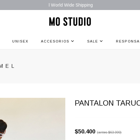
l World Wide Shipping
UNISEX
ACCESORIOS
SALE
RESPONSA
MEL
PANTALON TARU
$50.400
(antes
$63.000
)