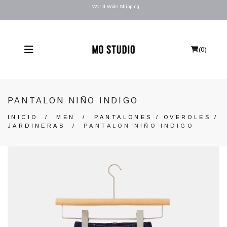
l World Wide Shipping
(
0
)
PANTALON NIÑO INDIGO
INICIO
/
MEN
/
PANTALONES / OVEROLES /
JARDINERAS
/
PANTALON NIÑO INDIGO