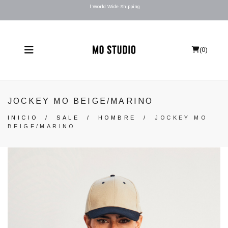
l World Wide Shipping
(
0
)
JOCKEY MO BEIGE/MARINO
INICIO
/
SALE
/
HOMBRE
/
JOCKEY MO
BEIGE/MARINO