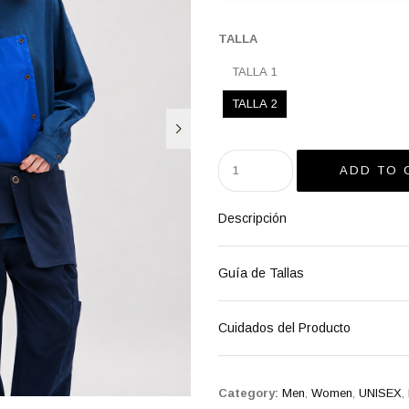
TALLA
TALLA 1
TALLA 2
Descripción
Guía de Tallas
Cuidados del Producto
Category:
Men
,
Women
,
UNISEX
,