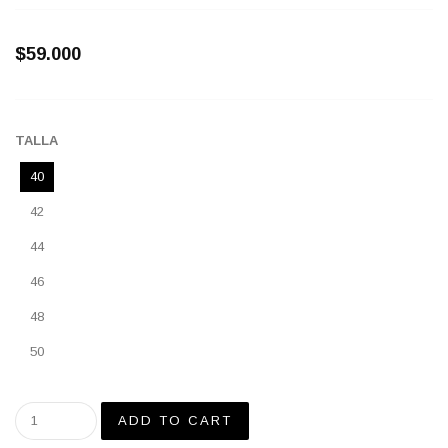
$59.000
TALLA
40
42
44
46
48
50