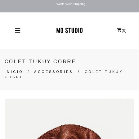
l World Wide Shipping
(
0
)
COLET TUKUY COBRE
INICIO
/
ACCESSORIES
/
COLET TUKUY
COBRE