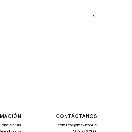
RMACIÓN
CONTÁCTANOS
Condiciones
contacto@mo-store.cl
 Reembolsos
+56 2 223 2066