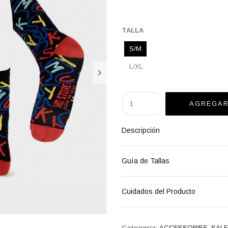
TALLA
S/M
L/XL
Descripción
Guía de Tallas
Cuidados del Producto
Categoría:
ACCESSORIES
,
SALE