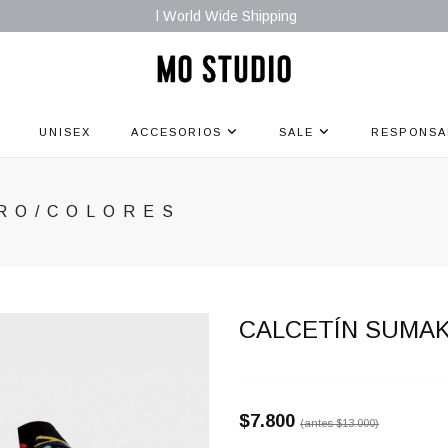
l World Wide Shipping
UNISEX
ACCESORIOS
SALE
RESPONSA
RO/COLORES
CALCETÍN SUMA
$7.800
(antes
$13.000
)