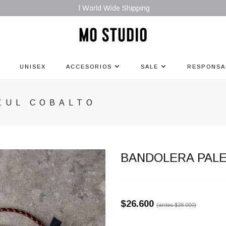
l World Wide Shipping
UNISEX
ACCESORIOS
SALE
RESPONSA
ZUL COBALTO
BANDOLERA PALE
$26.600
(antes
$38.000
)