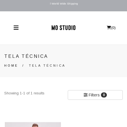
l World Wide Shipping
(
0
)
TELA TÉCNICA
HOME
/
TELA TÉCNICA
Showing 1-1 of 1 results
Filters
0