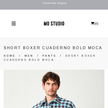
l World Wide Shipping
(
0
)
SHORT BOXER CUADERNO BOLD MOCA
HOME
/
MEN
/
PANTS
/
SHORT BOXER
CUADERNO BOLD MOCA