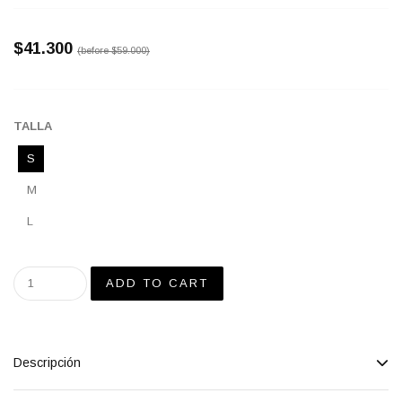
$41.300
(before
$59.000
)
TALLA
S
M
L
Descripción