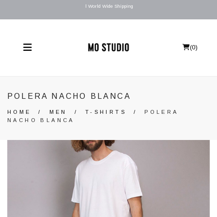
l World Wide Shipping
(
0
)
POLERA NACHO BLANCA
HOME
/
MEN
/
T-SHIRTS
/
POLERA
NACHO BLANCA