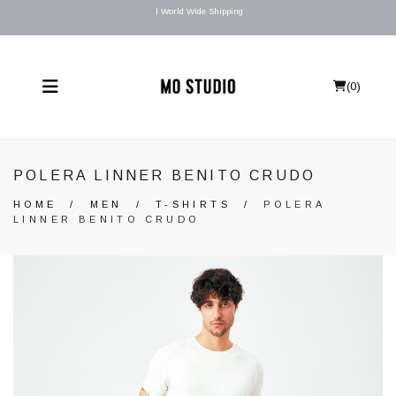
l World Wide Shipping
(
0
)
POLERA LINNER BENITO CRUDO
HOME
/
MEN
/
T-SHIRTS
/
POLERA
LINNER BENITO CRUDO