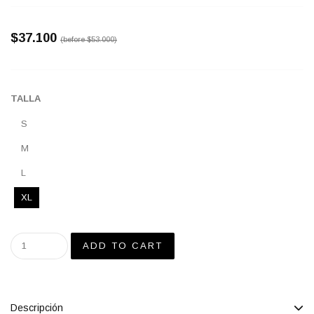
$37.100
(before
$53.000
)
TALLA
S
M
L
XL
Descripción