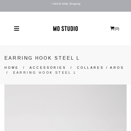
l World Wide Shipping
(
0
)
EARRING HOOK STEEL L
HOME
/
ACCESSORIES
/
COLLARES / AROS
/
EARRING HOOK STEEL L