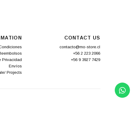
RMATION
CONTACT US
Condiciones
contacto@mo-store.cl
 Reembolsos
+56 2 223 2066
e Privacidad
+56 9 3927 7429
Envíos
le/ Projects
POWERED BY JUMPSELLER
.