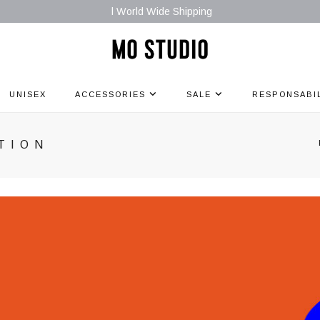
l World Wide Shipping
UNISEX
ACCESSORIES
SALE
RESPONSABI
TION